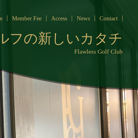
e
Member Fee
Access
News
Contact
ルフの新しいカタチ
Flawless Golf Club